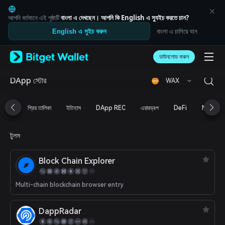
English
日本語
আপনি বর্তমানে এই পৃষ্ঠাটি
বাংলা
এ দেখছেন। আপনি কি
English
এ স্যুইচ করতে চান?
Tiếng Việt
বাংলা এ চালিয়ে যান
English এ সুইচ করুন
Русский
Español (Latinoamérica)
Türkçe
ডাউনলোড করুন
Italiano
Français
DApp স্টোর
WAX
Deutsch
简体中文
প্রিয় তালিকা
ইতিহাস
DApp REC
এয়ারড্রপ
DeFi
NFT
繁體中文
Português (Portugal)
Bahasa Indonesia
টুলস
ภาษาไทย
العربية
Block Chain Explorer
हिन्दी
বাংলা
Español
Multi-chain blockchain browser entry
Português (Brasil)
Español (Argentina)
DappRadar