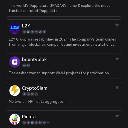
The world's Dapp store, $RADAR's home & explore the most
trusted source of Dapp data.
L2Y
L2Y Group was established in 2021. The company's team comes
from major blockchain companies and investment institutions.
The founders are particularly experienced in overseas market
operations and strategic investment. Committed to providing
bountyblok
services such as chain game associations, chain game data
platforms, and chain game investment incubation for the
international market. L2Y's global branches are under
The easiest way to support Web3 projects for participation
construction, including but not limited to California, Berlin,
Singapore, Hong Kong, London and other places.
CryptoSlam
Multi-chain NFT data aggregator
Pinata