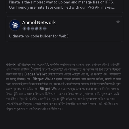
Pinata is the simplest way to upload and manage files on IPFS.
Our friendly user interface combined with our IPFS API makes
Pinata the easiest IPFS pinning service for platforms, creators,
and collectors.
Anmol Network
Ultimate no-code builder for Web3
দাবিত্যাগ:
হাইপারলিঙ্ক করা ওয়েবসাইট, সম্পর্কিত অ্যাপ্লিকেশন, ফোরাম, ব্লগ, সোশ্যাল মিডিয়া অ্যাকাউন্ট
এবং অন্যান্য প্ল্যাটফর্ম ("সাইট") সহ এই ওয়েবসাইটে দেওয়া সমস্ত তথ্য শুধুমাত্র সাধারণ তথ্যের উদ্দেশ্যে
প্রদান করা হয়। Bitget Wallet কোনো তথ্যের কোনো ওয়ারেন্টি দেয় না, এর যথার্থতা এবং প্রাসঙ্গিকতা
সহ কিন্তু সীমাবদ্ধ নয়। Bitget Wallet দ্বারা প্রদত্ত তথ্যের কোন অংশকে আর্থিক, আইনি, বা অন্য
কোন উপদেশ হিসাবে বিবেচনা করা উচিত নয়, অথবা এটি কোন উদ্দেশ্যে আপনার নির্দিষ্ট প্রয়োজনীয়তাগুলি পূরণ
করতে ব্যবহার করা উচিত নয়। Bitget Wallet এর তথ্যের উপর যেকোন ব্যবহার বা নির্ভরতা আপনার
নিজের ঝুঁকি এবং একমাত্র বিবেচনার ভিত্তিতে। আপনার নিজের গবেষণা, পর্যালোচনা, বিশ্লেষণ এবং যাচাই
করা উচিত। ক্রিপ্টো ট্রেডিংয়ে একটি উচ্চ স্তরের ঝুঁকি জড়িত যার ফলে উল্লেখযোগ্য ক্ষতি হতে পারে।
কোনো বিনিয়োগ সিদ্ধান্ত নেওয়ার আগে আপনার আর্থিক উপদেষ্টার সাথে পরামর্শ করুন। এই সাইটের কোন
কিছুকে অনুরোধ বা অফার হিসাবে বোঝানো উচিত নয়।