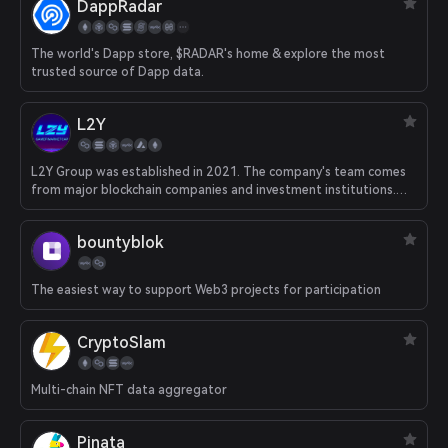
DappRadar
The world's Dapp store, $RADAR's home & explore the most
trusted source of Dapp data.
L2Y
L2Y Group was established in 2021. The company's team comes
from major blockchain companies and investment institutions.
The founders are particularly experienced in overseas market
operations and strategic investment. Committed to providing
bountyblok
services such as chain game associations, chain game data
platforms, and chain game investment incubation for the
international market. L2Y's global branches are under
The easiest way to support Web3 projects for participation
construction, including but not limited to California, Berlin,
Singapore, Hong Kong, London and other places.
CryptoSlam
Multi-chain NFT data aggregator
Pinata