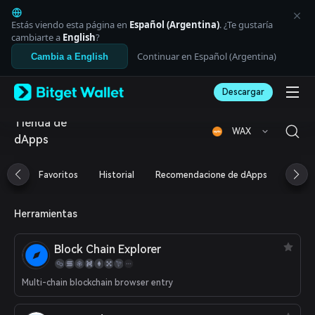
English
日本語
Estás viendo esta página en
Español (Argentina)
. ¿Te gustaría
Tiếng Việt
cambiarte a
English
?
Русский
Continuar en Español (Argentina)
Cambia a English
Español (Latinoamérica)
Türkçe
Descargar
Italiano
Français
Tienda de
Deutsch
WAX
dApps
简体中文
繁體中文
Português (Portugal)
Favoritos
Historial
Recomendacione de dApps
Airdr
Bahasa Indonesia
ภาษาไทย
العربية
Herramientas
हिन्दी
বাংলা
Block Chain Explorer
Español
Português (Brasil)
Multi-chain blockchain browser entry
Español (Argentina)