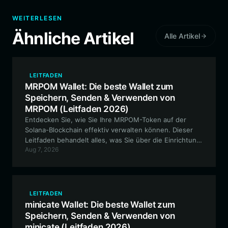
WEITERLESEN
Ähnliche Artikel
Alle Artikel
LEITFADEN
MRPOM Wallet: Die beste Wallet zum
Speichern, Senden & Verwenden von
MRPOM (Leitfaden 2026)
Entdecken Sie, wie Sie Ihre MRPOM-Token auf der
Solana-Blockchain effektiv verwalten können. Dieser
Leitfaden behandelt alles, was Sie über die Einrichtung
Aug 7, 2026
einer sicheren MRPOM-Wallet, die Verwaltung Ihrer
Vermögenswerte und die Teilnahme am Solana-
Ökosystem mit dem Bitget Wallet wissen müssen.
LEITFADEN
minicate Wallet: Die beste Wallet zum
Speichern, Senden & Verwenden von
minicate (Leitfaden 2026)