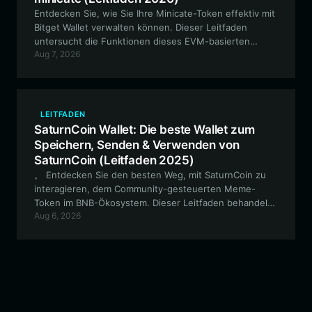
Entdecken Sie, wie Sie Ihre Minicate-Token effektiv mit
Bitget Wallet verwalten können. Dieser Leitfaden
untersucht die Funktionen dieses EVM-basierten
Aug 7, 2026
Meme-Tokens und erklärt, warum Bitget Wallet die
optimale Wahl für Ihre Krypto-Reise ist.
LEITFADEN
SaturnCoin Wallet: Die beste Wallet zum
Speichern, Senden & Verwenden von
SaturnCoin (Leitfaden 2025)
。 Entdecken Sie den besten Weg, mit SaturnCoin zu
interagieren, dem Community-gesteuerten Meme-
Token im BNB-Ökosystem. Dieser Leitfaden behandelt,
Aug 6, 2026
wie Sie SaturnCoin sicher mit dem Bitget Wallet
speichern, handeln und verwalten, um sicherzustellen,
dass Sie die volle Kontrolle über Ihre digitalen
Vermögenswerte behalten.