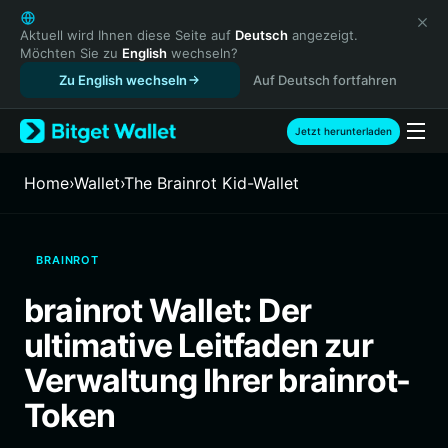
English
日本語
Aktuell wird Ihnen diese Seite auf
Deutsch
angezeigt.
Möchten Sie zu
English
wechseln?
Tiếng Việt
Zu English wechseln
Auf Deutsch fortfahren
Русский
Español (Latinoamérica)
Türkçe
Jetzt herunterladen
Italiano
Français
Home
›
Wallet
›
The Brainrot Kid-Wallet
Deutsch
简体中文
繁體中文
BRAINROT
Português (Portugal)
Bahasa Indonesia
brainrot Wallet: Der
ภาษาไทย
ultimative Leitfaden zur
हिन्दी
বাংলা
Verwaltung Ihrer brainrot-
Español
Token
Português (Brasil)
Español (Argentina)