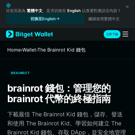
English
日本語
目前頁面為
繁體中文
。是否切換至
English
以查看對應語言內容？
Tiếng Việt
切換至English
繼續使用繁體中文
Русский
Español (Latinoamérica)
立即下載
Türkçe
Italiano
Home
›
Wallet
›
The Brainrot Kid 錢包
Français
Deutsch
简体中文
BRAINROT
繁體中文
Português (Portugal)
brainrot 錢包：管理您的
Bahasa Indonesia
brainrot 代幣的終極指南
ภาษาไทย
हिन्दी
বাংলা
下載最佳 The Brainrot Kid 錢包，儲存、發送
Español
和使用 The Brainrot Kid。學習如何建立 The
Português (Brasil)
Brainrot Kid 錢包、存取 DApp，並安全地管理
Español (Argentina)