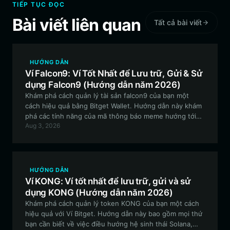
TIẾP TỤC ĐỌC
Bài viết liên quan
Tất cả bài viết
HƯỚNG DẪN
Ví Falcon9: Ví Tốt Nhất để Lưu trữ, Gửi & Sử
dụng Falcon9 (Hướng dẫn năm 2026)
Khám phá cách quản lý tài sản falcon9 của bạn một
cách hiệu quả bằng Bitget Wallet. Hướng dẫn này khám
phá các tính năng của mã thông báo meme hướng tới
Aug 3, 2026
cộng đồng này trên chuỗi EVM và cung cấp hướng dẫn
từng bước để quản lý tài sản an toàn.
HƯỚNG DẪN
Ví KONG: Ví tốt nhất để lưu trữ, gửi và sử
dụng KONG (Hướng dẫn năm 2026)
Khám phá cách quản lý token KONG của bạn một cách
hiệu quả với Ví Bitget. Hướng dẫn này bao gồm mọi thứ
bạn cần biết về việc điều hướng hệ sinh thái Solana,