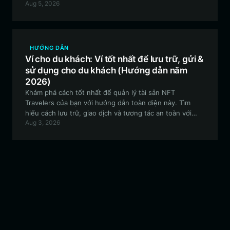
Aug 5, 2026
bảo mật tài sản meme của bạn và tham gia vào các dự
án do cộng đồng thúc đẩy với ví KONG tốt nhất.
HƯỚNG DẪN
Ví cho du khách: Ví tốt nhất để lưu trữ, gửi &
sử dụng cho du khách (Hướng dẫn năm
2026)
Khám phá cách tốt nhất để quản lý tài sản NFT
Travelers của bạn với hướng dẫn toàn diện này. Tìm
hiểu cách lưu trữ, giao dịch và tương tác an toàn với
Aug 3, 2026
cộng đồng Lonely Samurai và Duck bằng cách sử dụng
Bitget Wallet.