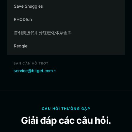
Save Snuggles
RHODfun
首创美股代币分红进化体系金库
Reggie
BẠN CẦN HỖ TRỢ?
service@bitget.com
CÂU HỎI THƯỜNG GẶP
Giải đáp các câu hỏi.