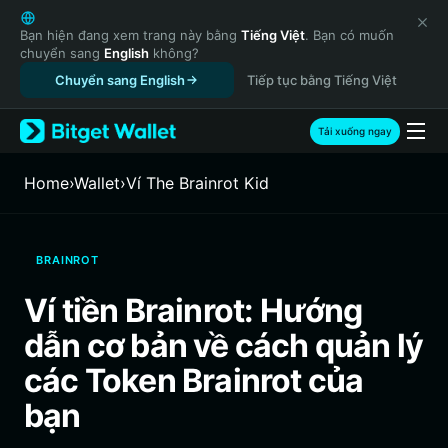
English
日本語
Bạn hiện đang xem trang này bằng
Tiếng Việt
. Bạn có muốn
chuyển sang
English
không?
Tiếng Việt
Chuyển sang English
Tiếp tục bằng Tiếng Việt
Русский
Español (Latinoamérica)
Türkçe
Tải xuống ngay
Italiano
Français
Home
›
Wallet
›
‌Ví The Brainrot Kid
Deutsch
简体中文
繁體中文
BRAINROT
Português (Portugal)
Bahasa Indonesia
Ví tiền Brainrot: Hướng
ภาษาไทย
dẫn cơ bản về cách quản lý
हिन्दी
বাংলা
các Token Brainrot của
Español
bạn
Português (Brasil)
Español (Argentina)