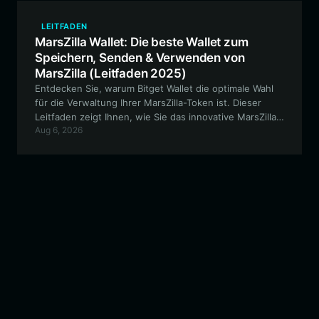
bleiben.
LEITFADEN
MarsZilla Wallet: Die beste Wallet zum
Speichern, Senden & Verwenden von
MarsZilla (Leitfaden 2025)
Entdecken Sie, warum Bitget Wallet die optimale Wahl
für die Verwaltung Ihrer MarsZilla-Token ist. Dieser
Leitfaden zeigt Ihnen, wie Sie das innovative MarsZilla-
Aug 6, 2026
Ökosystem sicher speichern, handeln und nutzen
können, indem Sie eine vertrauenswürdige, dezentrale
Plattform verwenden.