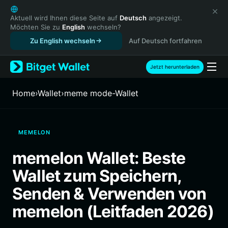
English
日本語
Aktuell wird Ihnen diese Seite auf
Deutsch
angezeigt.
Möchten Sie zu
English
wechseln?
Tiếng Việt
Zu English wechseln
Auf Deutsch fortfahren
Русский
Español (Latinoamérica)
Türkçe
Jetzt herunterladen
Italiano
Français
Home
›
Wallet
›
meme mode-Wallet
Deutsch
简体中文
繁體中文
MEMELON
Português (Portugal)
Bahasa Indonesia
memelon Wallet: Beste
ภาษาไทย
Wallet zum Speichern,
हिन्दी
বাংলা
Senden & Verwenden von
Español
memelon (Leitfaden 2026)
Português (Brasil)
Español (Argentina)