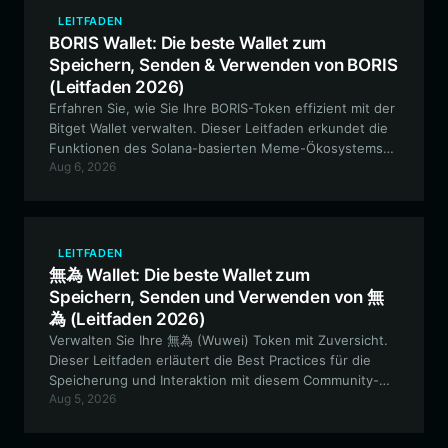
LEITFADEN
BORIS Wallet: Die beste Wallet zum
Speichern, Senden & Verwenden von BORIS
(Leitfaden 2026)
Erfahren Sie, wie Sie Ihre BORIS-Token effizient mit der
Bitget Wallet verwalten. Dieser Leitfaden erkundet die
Funktionen des Solana-basierten Meme-Ökosystems
Aug 6, 2026
und bietet eine Schritt-für-Schritt-Anleitung für eine
sichere Vermögensverwaltung.
LEITFADEN
無為 Wallet: Die beste Wallet zum
Speichern, Senden und Verwenden von 無
為 (Leitfaden 2026)
Verwalten Sie Ihre 無為 (Wuwei) Token mit Zuversicht.
Dieser Leitfaden erläutert die Best Practices für die
Speicherung und Interaktion mit diesem Community-
Aug 5, 2026
getriebenen Meme-Token unter Verwendung des
Bitget Wallet-Ökosystems und stellt sicher, dass Sie bei
der Teilnahme am EVM-Ökosystem stets sicher