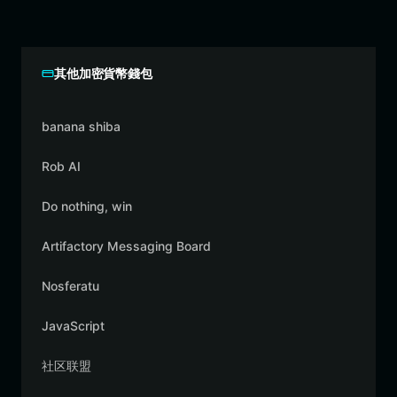
其他加密貨幣錢包
banana shiba
Rob AI
Do nothing, win
Artifactory Messaging Board
Nosferatu
JavaScript
社区联盟