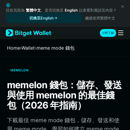
English
日本語
目前頁面為
繁體中文
。是否切換至
English
以查看對應語言內容？
Tiếng Việt
切換至English
繼續使用繁體中文
Русский
Español (Latinoamérica)
立即下載
Türkçe
Italiano
Home
›
Wallet
›
meme mode 錢包
Français
Deutsch
简体中文
MEMELON
繁體中文
Português (Portugal)
memelon 錢包：儲存、發送
Bahasa Indonesia
與使用 memelon 的最佳錢
ภาษาไทย
हिन्दी
包（2026 年指南）
বাংলা
Español
下載最佳 meme mode 錢包，儲存、發送和使
Português (Brasil)
Español (Argentina)
用 meme mode。學習如何建立 meme mode