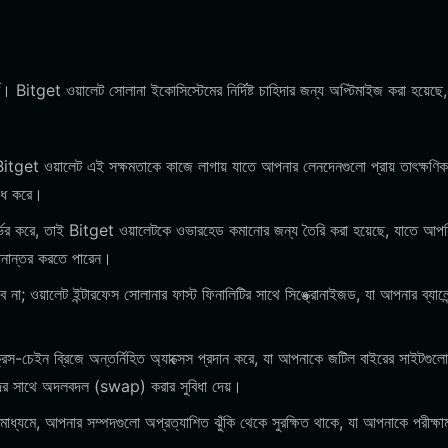
্ণ। Bitget ওয়ালেট সোলানা ইকোসিস্টেমের নির্দিষ্ট চাহিদার জন্য অপ্টিমাইজ করা হয়েছে,
itget ওয়ালেট এই সক্ষমতাকে কাজে লাগায় যাতে আপনার লেনদেনগুলো প্রায় তাৎক্ষণিক
িরোধ করে।
ির্ভর করে, তাই Bitget ওয়ালেটকে ওভারহেড কমানোর জন্য তৈরি করা হয়েছে, যাতে আপ
থানান্তর করতে পারেন।
া; ওয়ালেট ইন্টারফেস সোলানার ফাস্ট ফিনালিটির সাথে সিঙ্ক্রোনাইজড, যা আপনার ব্যালে
েইন ব্রিজে অন্তর্নিহিত অ্যাক্সেস প্রদান করে, যা আপনাকে জটিল বাইরের সাইটগুল
পদের সাথে অদলবদল (swap) করার সুবিধা দেয়।
্যমে, আপনার সম্পদগুলো অপ্রত্যাশিত ঝুঁকি থেকে সুরক্ষিত থাকে, যা আপনাকে পরীক্ষা