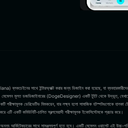
a) ব্লকচেইনের সাথে ইন্টারঅ্যাক্ট করার জন্য ডিজাইন করা হয়েছে, যা ব্যবহারকারীদে
। মেমেলন মূলত ডজডিজাইনারের (DogeDesigner) একটি টুইট থেকে উদ্ভূত, যেখান
টি পরীক্ষামূলক ডেরিভেটিভ মিমকয়েন, যার লক্ষ্য হলো সামাজিক হটস্পটগুলোকে হালকা 
করে এটি একটি কমিউনিটি-চালিত স্বল্পমেয়াদী পরীক্ষামূলক ইকোসিস্টেমকে প্রচার করে।
অনন্য আর্কিটেকচারের সাথে সামঞ্জস্যপূর্ণ হতে হবে। একটি মেমেলন ওয়ালেট এই উচ্চ-গ