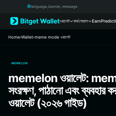
English
language_banner_message
日本語
Tiếng Việt
ওয়ালেট
কার্ড
সোয়াপ
Earn
Predict
Русский
Español (Latinoamérica)
Türkçe
Home
›
Wallet
›
meme mode ওয়ালেট
Italiano
Français
Deutsch
简体中文
MEMELON
繁體中文
Português (Portugal)
memelon ওয়ালেট: me
Bahasa Indonesia
ภาษาไทย
সংরক্ষণ, পাঠানো এবং ব্যবহার ক
हिन्दी
বাংলা
ওয়ালেট (২০২৬ গাইড)
Español
Português (Brasil)
Español (Argentina)