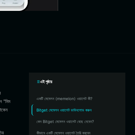
এই পৃষ্ঠায়
র
একটি মেমেলন (memelon) ওয়ালেট কী?
ে "মিম
টোকেন
Bitget মেমেলন ওয়ালেট ডাউনলোড করুন
কেন Bitget মেমেলন ওয়ালেট বেছে নেবেন?
তির
কীভাবে একটি মেমেলন ওয়ালেট তৈরি করবেন