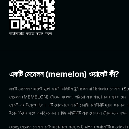
ডাউনলোড করতে স্ক্যান করুন
একটি মেমেলন (memelon) ওয়ালেট কী?
একটি মেমেলন ওয়ালেট হলো একটি ডিজিটাল ইন্টারফেস যা বিশেষভাবে সোলানা (Solan
মেমেলন (MEMELON) টোকেন সংরক্ষণ, পাঠানো এবং গ্রহণ করার সুবিধা দেয়
মোড"-এর উল্লেখ ছিল। এটি সোলানাতে একটি বেনামী কমিউনিটি দ্বারা শুরু করা এক
ইকোনমিক্সের সাথে একত্রিত করা। মিম কমিউনিটি এবং সোশ্যাল ট্রেডারদের লক্ষ্য 
যেহেতু মেমেলন সোলানা নেটওয়ার্কে কাজ করে, তাই আপনার ওয়ালেটটিকে সোলানার 