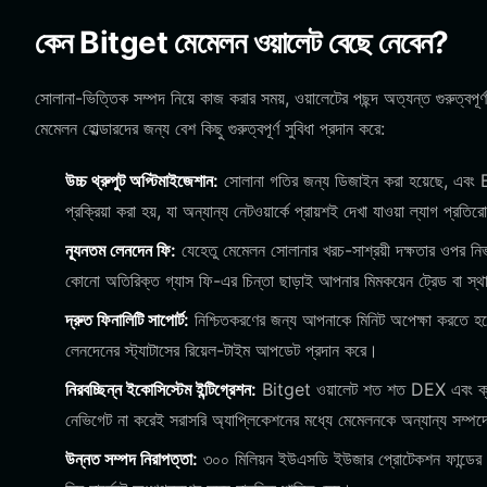
কেন Bitget মেমেলন ওয়ালেট বেছে নেবেন?
সোলানা-ভিত্তিক সম্পদ নিয়ে কাজ করার সময়, ওয়ালেটের পছন্দ অত্যন্ত গুরুত্বপূর
মেমেলন হোল্ডারদের জন্য বেশ কিছু গুরুত্বপূর্ণ সুবিধা প্রদান করে:
উচ্চ থ্রুপুট অপ্টিমাইজেশান:
সোলানা গতির জন্য ডিজাইন করা হয়েছে, এবং B
প্রক্রিয়া করা হয়, যা অন্যান্য নেটওয়ার্কে প্রায়শই দেখা যাওয়া ল্যাগ প্রত
ন্যূনতম লেনদেন ফি:
যেহেতু মেমেলন সোলানার খরচ-সাশ্রয়ী দক্ষতার ওপর ন
কোনো অতিরিক্ত গ্যাস ফি-এর চিন্তা ছাড়াই আপনার মিমকয়েন ট্রেড বা স্
দ্রুত ফিনালিটি সাপোর্ট:
নিশ্চিতকরণের জন্য আপনাকে মিনিট অপেক্ষা করতে হবে ন
লেনদেনের স্ট্যাটাসের রিয়েল-টাইম আপডেট প্রদান করে।
নিরবচ্ছিন্ন ইকোসিস্টেম ইন্টিগ্রেশন:
Bitget ওয়ালেট শত শত DEX এবং ক্রস-চ
নেভিগেট না করেই সরাসরি অ্যাপ্লিকেশনের মধ্যে মেমেলনকে অন্যান্য সম্
উন্নত সম্পদ নিরাপত্তা:
৩০০ মিলিয়ন ইউএসডি ইউজার প্রোটেকশন ফান্ডের মাধ