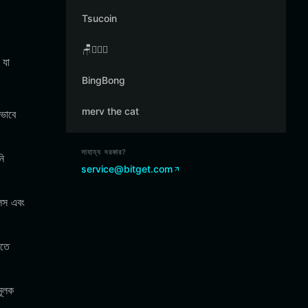
Tsucoin
🪑👳🏾‍♂️
 যা
BingBong
merv the cat
ভাবে
সাহায্য দরকার?
নি
service@bitget.com
ন্স এবং
োতে
মূলক