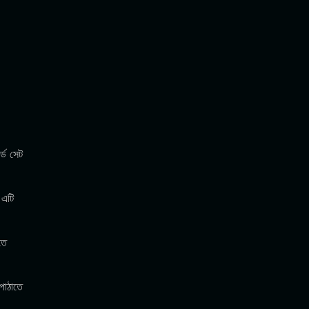
্ড সেট
 এটি
তে
পাঠাতে