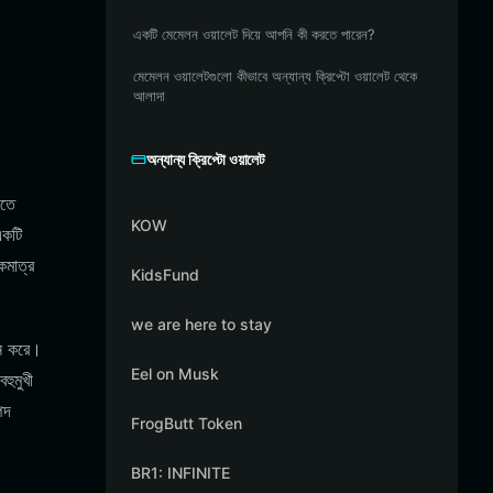
একটি মেমেলন ওয়ালেট দিয়ে আপনি কী করতে পারেন?
মেমেলন ওয়ালেটগুলো কীভাবে অন্যান্য ক্রিপ্টো ওয়ালেট থেকে
আলাদা
অন্যান্য ক্রিপ্টো ওয়ালেট
াতে
KOW
একটি
কমাত্র
KidsFund
we are here to stay
ান করে।
Eel on Musk
হুমুখী
পদ
FrogButt Token
BR1: INFINITE