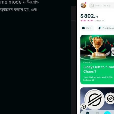
া meme mode ডাউনলোড
াক্সেস করতে হয়, এবং