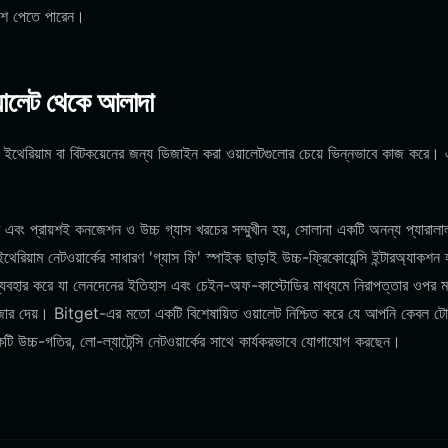
ংশ পেতে পারেন।
ওয়ালেট থেকে আলাদা
 ইথেরিয়াম বা বিটকয়েনের জন্য ডিজাইন করা ওয়ালেটগুলোর চেয়ে ভিন্নভাবে কাজ করে।
এবং প্রায়শই কনজেশন ও উচ্চ গ্যাস খরচের সম্মুখীন হয়, সোলানা একটি অনন্য প্যারালা
াম নেটওয়ার্কের সাধারণ 'গ্যাস ফি' স্পাইক ছাড়াই উচ্চ-ফ্রিকোয়েন্সি ইন্টারঅ্যাকশন হ্
্যবহার করে যা লেনদেনের ইতিহাস এবং চেইন-অফ-কাস্টোডির মাধ্যমে নিরাপত্তার ওপর
পর জোর দেয়। Bitget-এর মতো একটি বিশেষায়িত ওয়ালেট নিশ্চিত করে যে আপনি কেবল ট
টি উচ্চ-গতির, লো-ল্যাটেন্সি নেটওয়ার্কের সাথে কার্যকরভাবে যোগাযোগ করছেন।