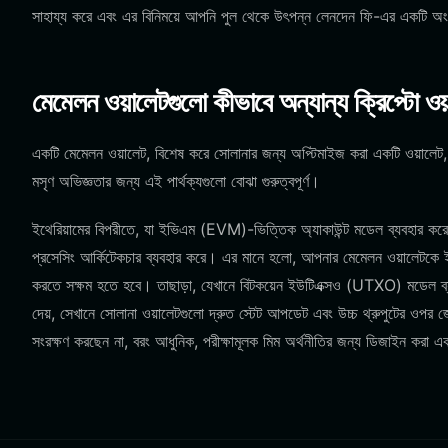
সাহায্য করে এবং এর বিনিময়ে আপনি পুল থেকে উৎপন্ন লেনদেন ফি-এর একটি অ
মেমেলন ওয়ালেটগুলো কীভাবে অন্যান্য ক্রিপ্টো 
একটি মেমেলন ওয়ালেট, বিশেষ করে সোলানার জন্য অপ্টিমাইজ করা একটি ওয়ালেট,
মসৃণ অভিজ্ঞতার জন্য এই পার্থক্যগুলো বোঝা গুরুত্বপূর্ণ।
ইথেরিয়ামের বিপরীতে, যা ইভিএম (EVM)-ভিত্তিক অ্যাকাউন্ট মডেল ব্যবহার করে 
প্রসেসিং আর্কিটেকচার ব্যবহার করে। এর মানে হলো, আপনার মেমেলন ওয়ালেটকে ইথেরিয়
করতে সক্ষম হতে হবে। তাছাড়া, যেখানে বিটকয়েন ইউটিএক্সও (UTXO) মডেল ব
দেয়, সেখানে সোলানা ওয়ালেটগুলো দ্রুত স্টেট আপডেট এবং উচ্চ থ্রুপুটের ও
সংরক্ষণ করছেন না, বরং আধুনিক, পরীক্ষামূলক মিম অর্থনীতির জন্য ডিজাইন করা এক