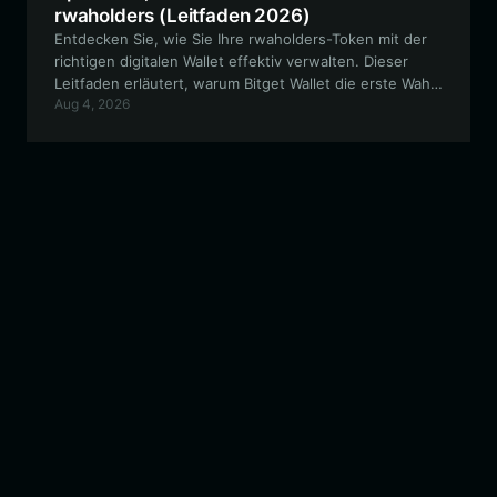
rwaholders (Leitfaden 2026)
Entdecken Sie, wie Sie Ihre rwaholders-Token mit der
richtigen digitalen Wallet effektiv verwalten. Dieser
Leitfaden erläutert, warum Bitget Wallet die erste Wahl
Aug 4, 2026
für die Speicherung, den Handel und die Interaktion mit
dem rwaholders-Ökosystem ist, damit Sie sicher
bleiben, während Sie das RWA-Narrativ erkunden.