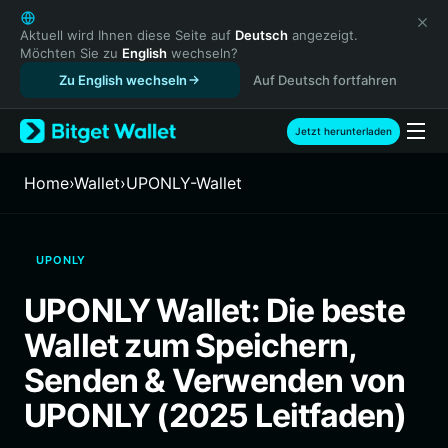
English
日本語
Aktuell wird Ihnen diese Seite auf
Deutsch
angezeigt.
Möchten Sie zu
English
wechseln?
Tiếng Việt
Zu English wechseln
Auf Deutsch fortfahren
Русский
Español (Latinoamérica)
Türkçe
Jetzt herunterladen
Italiano
Français
Home
›
Wallet
›
UPONLY-Wallet
Deutsch
简体中文
繁體中文
UPONLY
Português (Portugal)
Bahasa Indonesia
UPONLY Wallet: Die beste
ภาษาไทย
Wallet zum Speichern,
हिन्दी
বাংলা
Senden & Verwenden von
Español
UPONLY (2025 Leitfaden)
Português (Brasil)
Español (Argentina)