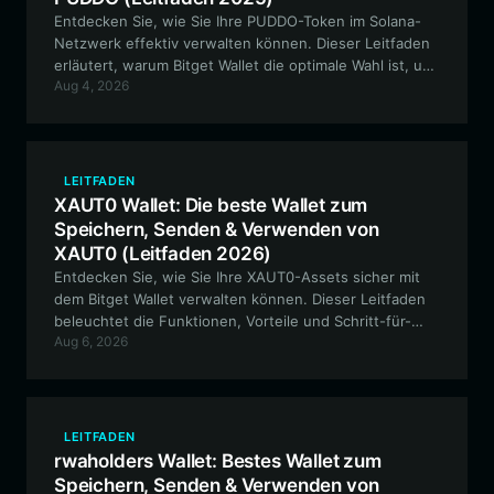
Entdecken Sie, wie Sie Ihre PUDDO-Token im Solana-
Netzwerk effektiv verwalten können. Dieser Leitfaden
erläutert, warum Bitget Wallet die optimale Wahl ist, um
Aug 4, 2026
an der PUDDO-Meme-Kultur teilzuhaben, Ihre
Vermögenswerte zu sichern und am HEDZ-inspirierten
Community-Ökosystem mitzuwirken.
LEITFADEN
XAUT0 Wallet: Die beste Wallet zum
Speichern, Senden & Verwenden von
XAUT0 (Leitfaden 2026)
Entdecken Sie, wie Sie Ihre XAUT0-Assets sicher mit
dem Bitget Wallet verwalten können. Dieser Leitfaden
beleuchtet die Funktionen, Vorteile und Schritt-für-
Aug 6, 2026
Schritt-Prozesse für den Umgang mit Tether Gold,
einer digitalen Brücke zu physischem Gold, innerhalb
des EVM-Ökosystems.
LEITFADEN
rwaholders Wallet: Bestes Wallet zum
Speichern, Senden & Verwenden von