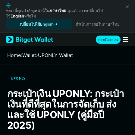
English
日本語
ขณะนี้คุณกำลังดูหน้านี้ใน
ภาษาไทย
คุณต้องการเปลี่ยนไป
ใช้
English
หรือไม่
Tiếng Việt
เปลี่ยนไปใช้English
ดำเนินการต่อในภาษาไทย
Русский
Español (Latinoamérica)
Türkçe
ดาวน์โหลดเลย
Italiano
Français
Home
›
Wallet
›
UPONLY Wallet
Deutsch
简体中文
繁體中文
UPONLY
Português (Portugal)
Bahasa Indonesia
กระเป๋าเงิน UPONLY: กระเป๋า
ภาษาไทย
เงินที่ดีที่สุดในการจัดเก็บ ส่ง
हिन्दी
বাংলা
และใช้ UPONLY (คู่มือปี
Español
2025)
Português (Brasil)
Español (Argentina)