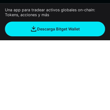
Una app para tradear activos globales on-chain:
Tokens, acciones y más
Descarga Bitget Wallet
Empresa
Acerca de Bitget Wallet
Products