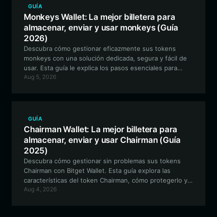
GUÍA
Monkeys Wallet: La mejor billetera para
almacenar, enviar y usar monkeys (Guía
2026)
Descubra cómo gestionar eficazmente sus tokens
monkeys con una solución dedicada, segura y fácil de
usar. Esta guía le explica los pasos esenciales para
Aug 5, 2026
configurar su monedero de monkeys utilizando Bitget
Wallet, lo que le garantiza poder participar en la
comunidad, operar y coleccionar arte digital con total
confianza.
GUÍA
Chairman Wallet: La mejor billetera para
almacenar, enviar y usar Chairman (Guía
2025)
Descubra cómo gestionar sin problemas sus tokens
Chairman con Bitget Wallet. Esta guía explora las
características del token Chairman, cómo protegerlo y
Aug 4, 2026
por qué una billetera descentralizada es esencial para
su viaje cripto impulsado por la comunidad.