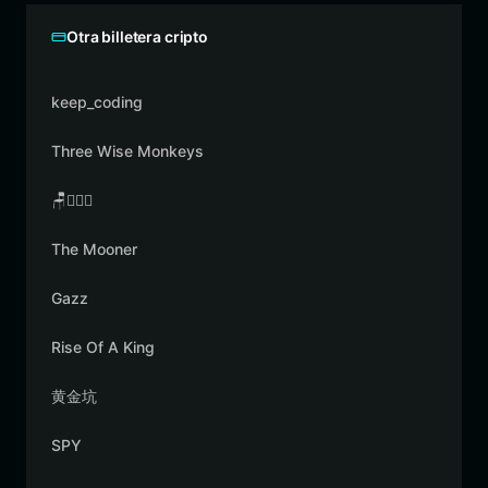
Otra billetera cripto
keep_coding
Three Wise Monkeys
🪑👳🏾‍♂️
The Mooner
Gazz
Rise Of A King
黄金坑
SPY