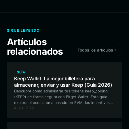
SIGUE LEYENDO
Artículos
relacionados
Todos los artículos
GUÍA
Keep Wallet: La mejor billetera para
almacenar, enviar y usar Keep (Guía 2026)
Descubre cómo administrar tus tokens keep_coding
(KEEP) de forma segura con Bitget Wallet. Esta guía
explora el ecosistema basado en EVM, los incentivos
Aug 4, 2026
de la comunidad y cómo maximizar tu participación en la
economía creativa descentralizada.