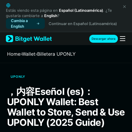
English
日本語
Estás viendo esta página en
Español (Latinoamérica)
. ¿Te
gustaría cambiarte a
English
?
Tiếng Việt
Cambia a
Continuar en Español (Latinoamérica)
Русский
English
Español (Latinoamérica)
Türkçe
Descargar ahora
Italiano
Français
Home
›
Wallet
›
Billetera UPONLY
Deutsch
简体中文
繁體中文
UPONLY
Português (Portugal)
Bahasa Indonesia
，内容Eseñol (es)：
ภาษาไทย
UPONLY Wallet: Best
हिन्दी
বাংলা
Wallet to Store, Send & Use
Español
UPONLY (2025 Guide)
Português (Brasil)
Español (Argentina)