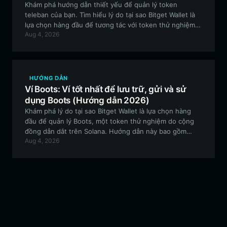
Khám phá hướng dẫn thiết yếu để quản lý token
teleban của bạn. Tìm hiểu lý do tại sao Bitget Wallet là
lựa chọn hàng đầu để tương tác với token thử nghiệm,
Aug 4, 2026
hướng đến cộng đồng và đầy sáng tạo này trên mạng
lưới Solana.
HƯỚNG DẪN
Ví Boots: Ví tốt nhất để lưu trữ, gửi và sử
dụng Boots (Hướng dẫn 2026)
Khám phá lý do tại sao Bitget Wallet là lựa chọn hàng
đầu để quản lý Boots, một token thử nghiệm do cộng
đồng dẫn dắt trên Solana. Hướng dẫn này bao gồm
Aug 4, 2026
cách thiết lập ví, quản lý thanh khoản và tham gia vào
hệ sinh thái Boots một cách an toàn.