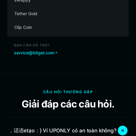
Tether Gold
Clip Coin
BẠN CẦN HỖ TRỢ?
service@bitget.com
CÂU HỎI THƯỜNG GẶP
Giải đáp các câu hỏi.
，话语etạo：} Ví UPONLY có an toàn không?