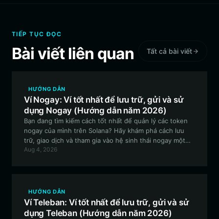
TIẾP TỤC ĐỌC
Bài viết liên quan
Tất cả bài viết
HƯỚNG DẪN
Ví Nogay: Ví tốt nhất để lưu trữ, gửi và sử
dụng Nogay (Hướng dẫn năm 2026)
Bạn đang tìm kiếm cách tốt nhất để quản lý các token
nogay của mình trên Solana? Hãy khám phá cách lưu
trữ, giao dịch và tham gia vào hệ sinh thái nogay một
Aug 4, 2026
cách an toàn bằng Bitget Wallet, cổng kết nối phi tập
trung tối ưu dành cho những người đam mê memecoin.
HƯỚNG DẪN
Ví Teleban: Ví tốt nhất để lưu trữ, gửi và sử
dụng Teleban (Hướng dẫn năm 2026)