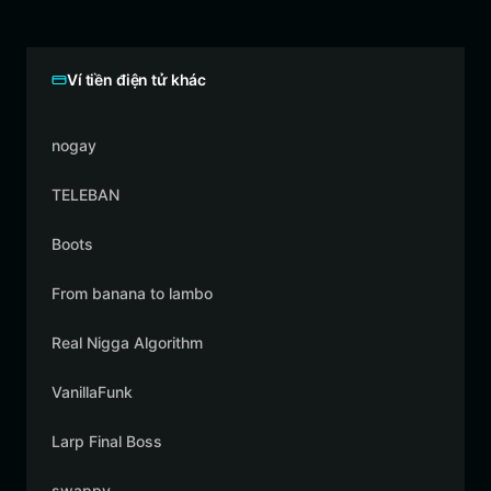
Ví tiền điện tử khác
nogay
TELEBAN
Boots
From banana to lambo
Real Nigga Algorithm
VanillaFunk
Larp Final Boss
swappy