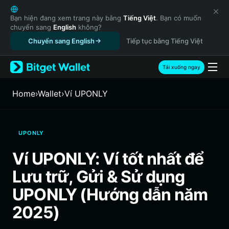
English
日本語
Bạn hiện đang xem trang này bằng
Tiếng Việt
. Bạn có muốn
chuyển sang
English
không?
Tiếng Việt
Chuyển sang English
Tiếp tục bằng Tiếng Việt
Русский
Español (Latinoamérica)
Türkçe
Tải xuống ngay
Italiano
Français
Home
›
Wallet
›
‌Ví UPONLY
Deutsch
简体中文
繁體中文
UPONLY
Português (Portugal)
Bahasa Indonesia
Ví UPONLY: Ví tốt nhất để
ภาษาไทย
Lưu trữ, Gửi & Sử dụng
हिन्दी
বাংলা
UPONLY (Hướng dẫn năm
Español
2025)
Português (Brasil)
Español (Argentina)