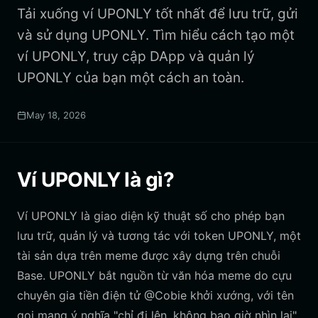
Tải xuống ví UPONLY tốt nhất để lưu trữ, gửi
và sử dụng UPONLY. Tìm hiểu cách tạo một
ví UPONLY, truy cập DApp và quản lý
UPONLY của bạn một cách an toàn.
May 18, 2026
Ví UPONLY là gì?
Ví UPONLY là giao diện kỹ thuật số cho phép bạn
lưu trữ, quản lý và tương tác với token UPONLY, một
tài sản dựa trên meme được xây dựng trên chuỗi
Base. UPONLY bắt nguồn từ văn hóa meme do cựu
chuyên gia tiền điện tử @Cobie khởi xướng, với tên
gọi mang ý nghĩa "chỉ đi lên, không bao giờ nhìn lại".