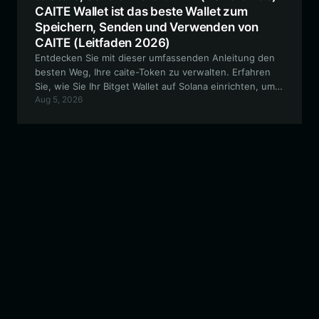
CAITE Wallet ist das beste Wallet zum
Speichern, Senden und Verwenden von
CAITE (Leitfaden 2026)
Entdecken Sie mit dieser umfassenden Anleitung den
besten Weg, Ihre caite-Token zu verwalten. Erfahren
Sie, wie Sie Ihr Bitget Wallet auf Solana einrichten, um
Aug 5, 2026
sicher zu handeln, an der Community-Governance
teilzunehmen und On-Chain-Experimente mit caite zu
erkunden.