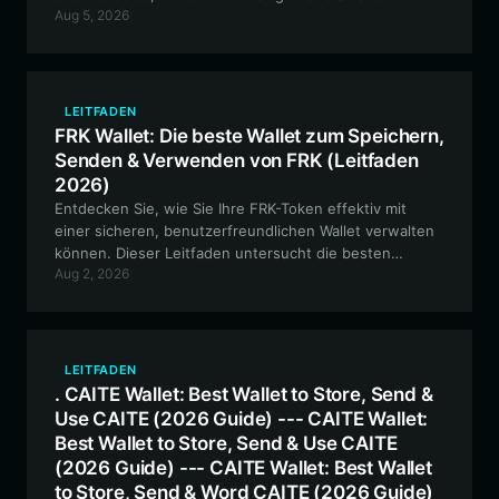
Aug 5, 2026
basierten Protokolls bis hin zu fortgeschrittenen DeFi-
Strategien und sicherer Aufbewahrung.
LEITFADEN
FRK Wallet: Die beste Wallet zum Speichern,
Senden & Verwenden von FRK (Leitfaden
2026)
Entdecken Sie, wie Sie Ihre FRK-Token effektiv mit
einer sicheren, benutzerfreundlichen Wallet verwalten
können. Dieser Leitfaden untersucht die besten
Aug 2, 2026
Möglichkeiten, wie Sie mit der Bitget Wallet Token
speichern, handeln und am Flying Rabbit Kick-
Ökosystem teilhaben können.
LEITFADEN
. CAITE Wallet: Best Wallet to Store, Send &
Use CAITE (2026 Guide) --- CAITE Wallet:
Best Wallet to Store, Send & Use CAITE
(2026 Guide) --- CAITE Wallet: Best Wallet
to Store, Send & Word CAITE (2026 Guide)