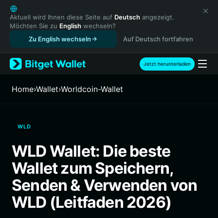
English
日本語
Aktuell wird Ihnen diese Seite auf
Deutsch
angezeigt.
Möchten Sie zu
English
wechseln?
Tiếng Việt
Zu English wechseln
Auf Deutsch fortfahren
Русский
Español (Latinoamérica)
Türkçe
Jetzt herunterladen
Italiano
Français
Home
›
Wallet
›
Worldcoin-Wallet
Deutsch
简体中文
繁體中文
WLD
Português (Portugal)
Bahasa Indonesia
WLD Wallet: Die beste
ภาษาไทย
Wallet zum Speichern,
हिन्दी
বাংলা
Senden & Verwenden von
Español
WLD (Leitfaden 2026)
Português (Brasil)
Español (Argentina)