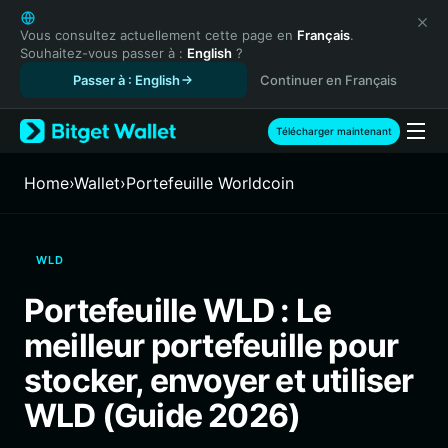
English
日本語
Vous consultez actuellement cette page en
Français
.
Souhaitez-vous passer à :
English
?
Tiếng Việt
Passer à : English
Continuer en Français
Русский
Español (Latinoamérica)
Türkçe
Télécharger maintenant
Italiano
Français
Home
›
Wallet
›
Portefeuille Worldcoin
Deutsch
简体中文
繁體中文
WLD
Português (Portugal)
Bahasa Indonesia
Portefeuille WLD : Le
ภาษาไทย
meilleur portefeuille pour
हिन्दी
বাংলা
stocker, envoyer et utiliser
Español
WLD (Guide 2026)
Português (Brasil)
Español (Argentina)