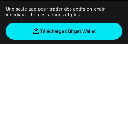
Une seule app pour trader des actifs on-chain
mondiaux : tokens, actions et plus
Téléchargez Bitget Wallet
Entreprise
À propos de Bitget Wallet
Products