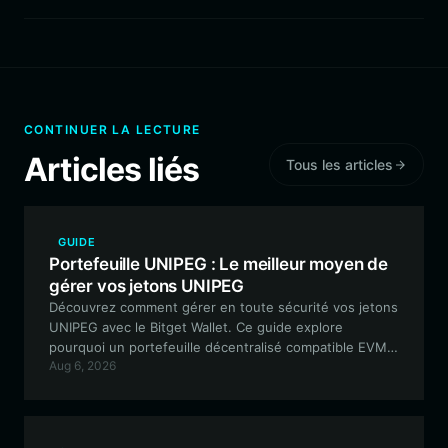
CONTINUER LA LECTURE
Articles liés
Tous les articles
GUIDE
Portefeuille UNIPEG : Le meilleur moyen de
gérer vos jetons UNIPEG
Découvrez comment gérer en toute sécurité vos jetons
UNIPEG avec le Bitget Wallet. Ce guide explore
pourquoi un portefeuille décentralisé compatible EVM
Aug 6, 2026
est essentiel pour naviguer parmi les mème tokens
axés sur la communauté et participer à des
expériences DeFi.