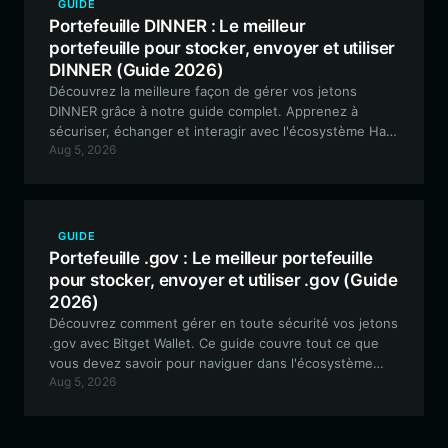
GUIDE
Portefeuille DINNER : Le meilleur
portefeuille pour stocker, envoyer et utiliser
DINNER (Guide 2026)
Découvrez la meilleure façon de gérer vos jetons
DINNER grâce à notre guide complet. Apprenez à
sécuriser, échanger et interagir avec l'écosystème Had
Aug 5, 2026
Dinner With Kimchi en utilisant le portefeuille haute
performance Bitget Wallet sur la blockchain Solana.
GUIDE
Portefeuille .gov : Le meilleur portefeuille
pour stocker, envoyer et utiliser .gov (Guide
2026)
Découvrez comment gérer en toute sécurité vos jetons
.gov avec Bitget Wallet. Ce guide couvre tout ce que
vous devez savoir pour naviguer dans l'écosystème
Aug 5, 2026
.gov, de la configuration à la participation avancée à la
gouvernance.