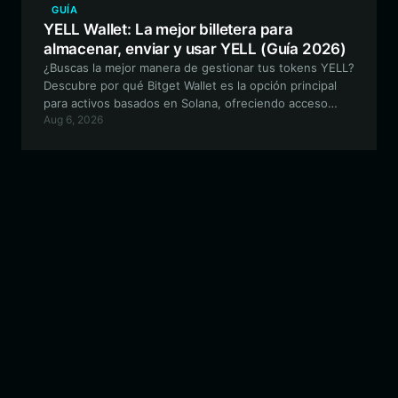
GUÍA
YELL Wallet: La mejor billetera para
almacenar, enviar y usar YELL (Guía 2026)
¿Buscas la mejor manera de gestionar tus tokens YELL?
Descubre por qué Bitget Wallet es la opción principal
para activos basados en Solana, ofreciendo acceso
Aug 6, 2026
fluido al ecosistema Mellow Yell, trading de baja
latencia y una seguridad robusta para tu colección de
arte digital y memecoins.