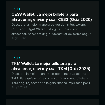
GUÍA
CESS Wallet: La mejor billetera para
almacenar, enviar y usar CESS (Guía 2026)
Descubre la mejor manera de gestionar tus tokens
CESS con Bitget Wallet. Esta guía cubre cómo
almacenar, hacer staking e interactuar de forma segura
Aug 9, 2026
con el ecosistema de Cumulus Encrypted Storage
System utilizando una billetera descentralizada de
primer nivel.
GUÍA
TKM Wallet: La mejor billetera para
almacenar, enviar y usar TKM (Guía 2025)
Descubra la mejor manera de gestionar sus tokens
TKM. Esta guía explica cómo configurar una billetera
TKM segura, acceder a la gobernanza impulsada por la
Aug 7, 2026
comunidad y operar sus activos de manera eficiente
utilizando Bitget Wallet.