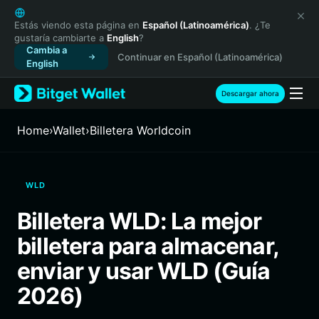
English
日本語
Estás viendo esta página en
Español (Latinoamérica)
. ¿Te
gustaría cambiarte a
English
?
Tiếng Việt
Cambia a
Continuar en Español (Latinoamérica)
Русский
English
Español (Latinoamérica)
Türkçe
Descargar ahora
Italiano
Français
Home
›
Wallet
›
Billetera Worldcoin
Deutsch
简体中文
繁體中文
WLD
Português (Portugal)
Bahasa Indonesia
Billetera WLD: La mejor
ภาษาไทย
billetera para almacenar,
हिन्दी
বাংলা
enviar y usar WLD (Guía
Español
2026)
Português (Brasil)
Español (Argentina)