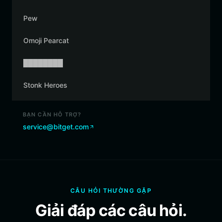
Pew
Omoji Pearcat
████████
Stonk Heroes
BẠN CẦN HỖ TRỢ?
service@bitget.com
CÂU HỎI THƯỜNG GẶP
Giải đáp các câu hỏi.