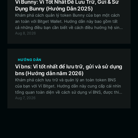
Ví Bunny: Ví Tốt Nhất Để Lưu Trữ, Gửi & Sử
Dụng Bunny (Hướng Dẫn 2025)
Khám phá cách quản lý token Bunny của bạn một cách
an toàn với Bitget Wallet. Hướng dẫn này bao gồm tất
cả những điều bạn cần biết về cách điều hướng hệ sinh
Aug 8, 2026
thái Solana, bảo mật tài sản của bạn và tham gia vào các
xu hướng token meme mới nhất.
HƯỚNG DẪN
Ví bns: Ví tốt nhất để lưu trữ, gửi và sử dụng
bns (Hướng dẫn năm 2026)
Khám phá cách lưu trữ và quản lý an toàn token BNS
của bạn với Ví Bitget. Hướng dẫn này cung cấp cái nhìn
tổng quan toàn diện về cách sử dụng ví BNS, được thiết
Aug 7, 2026
kế dành cho các nhà giao dịch đang khám phá hệ sinh
thái BSC.