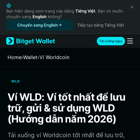
English
日本語
Bạn hiện đang xem trang này bằng
Tiếng Việt
. Bạn có muốn
chuyển sang
English
không?
Tiếng Việt
Chuyển sang English
Tiếp tục bằng Tiếng Việt
Русский
Español (Latinoamérica)
Türkçe
Tải xuống ngay
Italiano
Français
Home
›
Wallet
›
‌Ví Worldcoin
Deutsch
简体中文
繁體中文
WLD
Português (Portugal)
Bahasa Indonesia
Ví WLD: Ví tốt nhất để lưu
ภาษาไทย
trữ, gửi & sử dụng WLD
हिन्दी
বাংলা
(Hướng dẫn năm 2026)
Español
Português (Brasil)
Tải xuống ví Worldcoin tốt nhất để lưu trữ,
Español (Argentina)