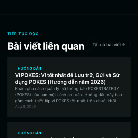
TIẾP TỤC ĐỌC
Bài viết liên quan
Tất cả bài viết
HƯỚNG DẪN
Ví POKES: Ví tốt nhất để Lưu trữ, Gửi và Sử
dụng POKES (Hướng dẫn năm 2026)
Khám phá cách quản lý mã thông báo POKESTRATEGY
(POKES) của bạn một cách an toàn. Hướng dẫn này bao
gồm cách thiết lập ví POKES tốt nhất trên chuỗi khối
Aug 6, 2026
Solana để tham gia vào việc tích hợp RWA và các NFT
được hỗ trợ vật lý.
HƯỚNG DẪN