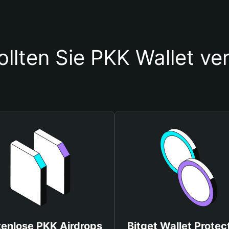
llten Sie PKK Wallet v
tenlose PKK Airdrops
Bitget Wallet Protec