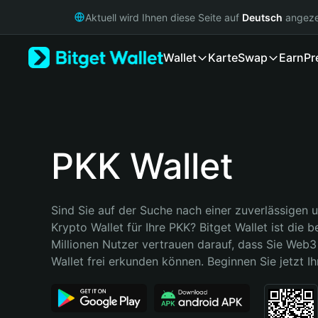
English
Aktuell wird Ihnen diese Seite auf
Deutsch
angeze
日本語
Tiếng Việt
Wallet
Karte
Swap
Earn
Pr
Русский
Español (Latinoamérica)
Türkçe
Italiano
Français
Deutsch
PKK Wallet
简体中文
繁體中文
Português (Portugal)
Sind Sie auf der Suche nach einer zuverlässigen u
Bahasa Indonesia
Krypto Wallet für Ihre PKK? Bitget Wallet ist die b
ภาษาไทย
Millionen Nutzer vertrauen darauf, dass Sie Web3 
हिन्दी
Wallet frei erkunden können. Beginnen Sie jetzt Ih
বাংলা
Español
Português (Brasil)
Español (Argentina)