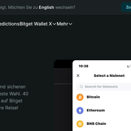
igt. Möchten Sie zu
English
wechseln?
Zu
edictions
Bitget Wallet X
Mehr
nd sicheren 
este Wahl. 40 
auf Bitget 
re Reise!