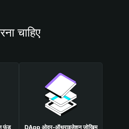
रना चाहिए
न फंड
DApp ओवर-ऑथराइजेशन जोखिम