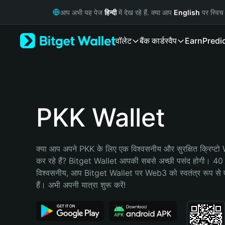
English
आप अभी यह पेज
हिन्दी
में देख रहे हैं. क्या आप
English
पर स्विच 
日本語
Tiếng Việt
वॉलेट
बैंक कार्ड
स्वैप
Earn
Predi
Русский
Español (Latinoamérica)
Türkçe
Italiano
Français
Deutsch
PKK Wallet
简体中文
繁體中文
Português (Portugal)
क्या आप अपने PKK के लिए एक विश्वसनीय और सुरक्षित क्रिप्टो
Bahasa Indonesia
कर रहे हैं? Bitget Wallet आपकी सबसे अच्छी पसंद होगी। 40 मिल
ภาษาไทย
विश्वसनीय, आप Bitget Wallet पर Web3 को स्वतंत्र रूप से ए
हिन्दी
हैं। अभी अपनी यात्रा शुरू करें!
বাংলা
Español
Português (Brasil)
Español (Argentina)