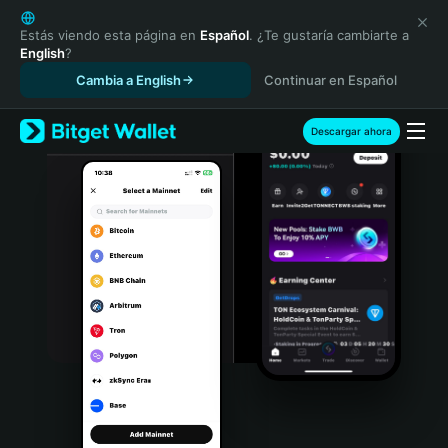
English
日本語
Estás viendo esta página en
Español
. ¿Te gustaría cambiarte a
English
?
Tiếng Việt
Cambia a English
Continuar en Español
Русский
Español (Latinoamérica)
Türkçe
Descargar ahora
Italiano
Français
Deutsch
简体中文
繁體中文
Português (Portugal)
Bahasa Indonesia
ภาษาไทย
हिन्दी
বাংলা
Español
Português (Brasil)
Español (Argentina)