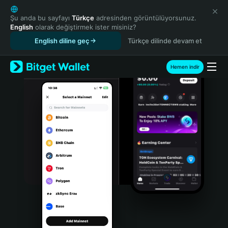
English
日本語
Şu anda bu sayfayı
Türkçe
adresinden görüntülüyorsunuz.
English
olarak değiştirmek ister misiniz?
Tiếng Việt
English diline geç
Türkçe dilinde devam et
Русский
Español (Latinoamérica)
Türkçe
Hemen indir
Italiano
Français
Deutsch
简体中文
繁體中文
Português (Portugal)
Bahasa Indonesia
ภาษาไทย
हिन्दी
বাংলা
Español
Português (Brasil)
Español (Argentina)