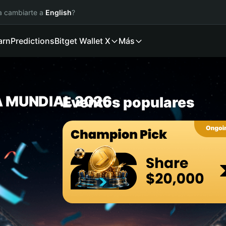
ía cambiarte a
English
?
arn
Predictions
Bitget Wallet X
Más
A MUNDIAL 2026
Eventos populares