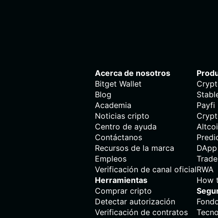
Acerca de nosotros
Prod
Bitget Wallet
Crypt
Blog
Stabl
Academia
Payfi
Noticias cripto
Crypt
Centro de ayuda
Altco
Contáctanos
Predi
Recursos de la marca
DApp
Empleos
Trade
Verificación de canal oficial
RWA
Herramientas
How t
Comprar cripto
Segu
Detectar autorización
Fondo
Verificación de contratos
Tecno