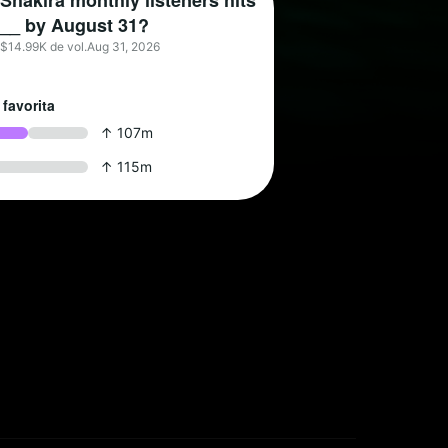
Shakira monthly listeners hits
__ by August 31?
$14.99K de vol.
Aug 31, 2026
 favorita
↑ 107m
↑ 115m