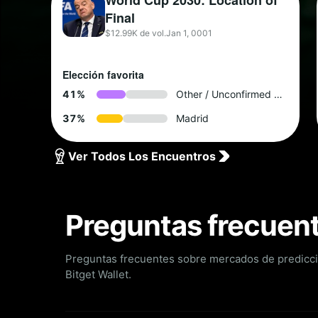
World Cup 2030: Location of
Final
$12.99K de vol.
Jan 1, 0001
Elección favorita
4
1
%
Other / Unconfirmed by 2028
3
7
%
Madrid
Ver Todos Los Encuentros
Preguntas frecuen
Preguntas frecuentes sobre mercados de predicci
Bitget Wallet.