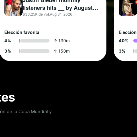
Justin Bieber monthly
listeners hits __ by August
31?
$33.25K de vol.
Aug 31, 2026
Elección favorita
Elección
4
%
↑ 130m
4
0
%
3
%
↑ 150m
3
%
tes
ón de la Copa Mundial y