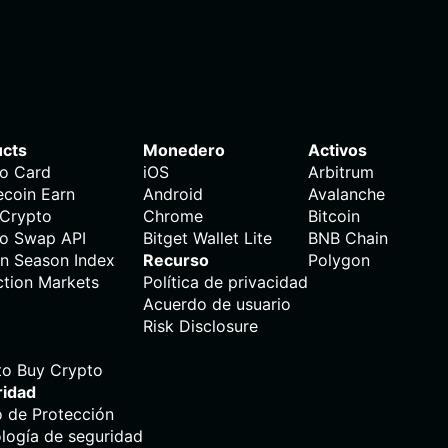
ucts
Monedero
Activos
o Card
iOS
Arbitrum
ecoin Earn
Android
Avalanche
 Crypto
Chrome
Bitcoin
o Swap API
Bitget Wallet Lite
BNB Chain
in Season Index
Recurso
Polygon
ction Markets
Política de privacidad
Acuerdo de usuario
Risk Disclosure
o Buy Crypto
ridad
 de Protección
logía de seguridad