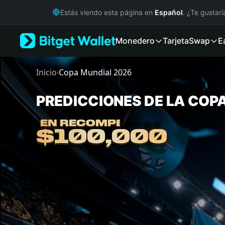
English
Estás viendo esta página en
Español
. ¿Te gustar
日本語
Tiếng Việt
Monedero
Tarjeta
Swap
E
Русский
Español (Latinoamérica)
Türkçe
Inicio
Copa Mundial 2026
›
Italiano
Français
PREDICCIONES DE LA COP
Predicciones de la Copa Mundial 2026
Deutsch
简体中文
EN RECOMPENSAS
EN RECOMPENSAS
繁體中文
$100,000
$100,000
Português (Portugal)
Bahasa Indonesia
ภาษาไทย
हिन्दी
বাংলা
Español
Português (Brasil)
Español (Argentina)