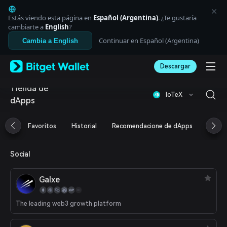
English
日本語
Estás viendo esta página en
Español (Argentina)
. ¿Te gustaría
Tiếng Việt
cambiarte a
English
?
Русский
Continuar en Español (Argentina)
Cambia a English
Español (Latinoamérica)
Türkçe
Descargar
Italiano
Français
Tienda de
Deutsch
IoTeX
dApps
简体中文
繁體中文
Português (Portugal)
Favoritos
Historial
Recomendacione de dApps
Airdr
Bahasa Indonesia
ภาษาไทย
العربية
Social
हिन्दी
বাংলা
Galxe
Español
Português (Brasil)
The leading web3 growth platform
Español (Argentina)