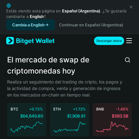
English
日本語
Estás viendo esta página en
Español (Argentina)
. ¿Te gustaría
cambiarte a
English
?
Tiếng Việt
Cambia a English
Continuar en Español (Argentina)
Русский
Español (Latinoamérica)
Türkçe
Descargar ahora
Italiano
Français
El mercado de swap de
Deutsch
criptomonedas hoy
简体中文
繁體中文
Realiza un seguimiento del trading de cripto, los pagos y
Português (Portugal)
la actividad de compra, venta y generación de ingresos
Bahasa Indonesia
en los mercados on-chain en tiempo real.
ภาษาไทย
हिन्दी
BTC
+0.73%
ETH
+1.72%
BNB
-1.45%
বাংলা
$64,649.80
$1,908.61
$593.58
Español
Português (Brasil)
Español (Argentina)