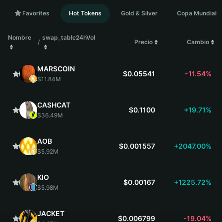
Favorites
Hot Tokens
Gold & Silver
Copa Mundial
Nombre
swap_table24hVol
/
Precio
Cambio
MARSCOIN
$0.05541
-11.54%
$11.84M
CASHCAT
$0.1100
+19.71%
$36.49M
AOB
$0.001557
+2047.00%
$5.92M
KIO
$0.00167
+1225.72%
$5.98M
JACKET
$0.006799
-19.04%