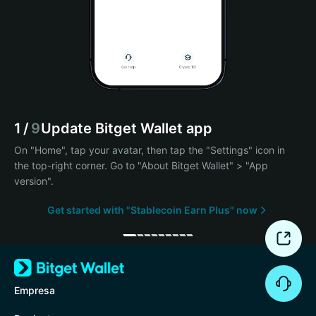
1
/
9
Update Bitget Wallet app
On "Home", tap your avatar, then tap the "Settings" icon in
the top-right corner. Go to "About Bitget Wallet" > "App
version".
Get started with "Stablecoin Earn Plus" now
Empresa