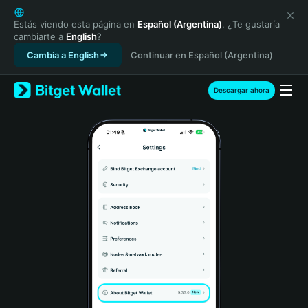
English
日本語
Estás viendo esta página en
Español (Argentina)
. ¿Te gustaría
cambiarte a
English
?
Tiếng Việt
Cambia a English
Continuar en Español (Argentina)
Русский
Español (Latinoamérica)
Türkçe
Descargar ahora
Italiano
Français
Deutsch
简体中文
繁體中文
Português (Portugal)
Bahasa Indonesia
ภาษาไทย
हिन्दी
বাংলা
Español
Português (Brasil)
Español (Argentina)