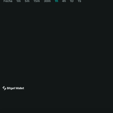
Fecha
1m
5m
15m
30m
1h
4h
1D
1S