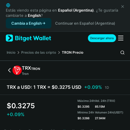
English
日本語
Estás viendo esta página en
Español (Argentina)
. ¿Te gustaría
cambiarte a
English
?
Tiếng Việt
Cambia a English
Continuar en Español (Argentina)
Русский
Español (Latinoamérica)
Türkçe
Descargar ahora
Italiano
Français
Inicio
Precios de las cripto
TRON
Precio
Deutsch
简体中文
TRX
TRON
繁體中文
Tron
Português (Portugal)
Bahasa Indonesia
TRX a USD:
1 TRX = $0.3275 USD
+0.09%
1D
ภาษาไทย
हिन्दी
Máximo 24h
Vol. 24h (TRX)
$
0.3275
বাংলা
$
0.3295
85.15M
Mínimo 24h
Volumen 24h
(USDT)
+0.09%
Español
$
0.3266
27.94M
Português (Brasil)
TRX Price Chart
Español (Argentina)