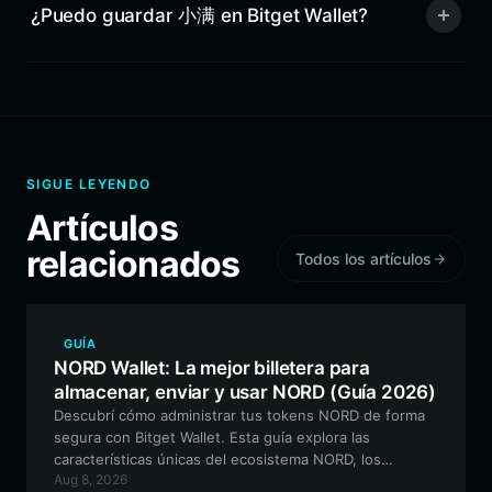
¿Puedo guardar 小满 en Bitget Wallet?
SIGUE LEYENDO
Artículos
relacionados
Todos los artículos
GUÍA
NORD Wallet: La mejor billetera para
almacenar, enviar y usar NORD (Guía 2026)
Descubrí cómo administrar tus tokens NORD de forma
segura con Bitget Wallet. Esta guía explora las
características únicas del ecosistema NORD, los
Aug 8, 2026
beneficios de usar una billetera de autocustodia y