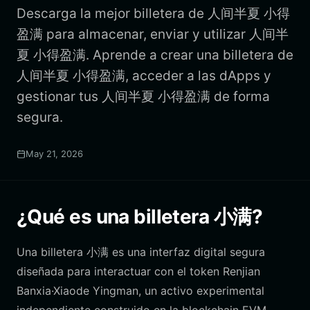
Descarga la mejor billetera de 人间半夏 小得
盈满 para almacenar, enviar y utilizar 人间半
夏 小得盈满. Aprende a crear una billetera de
人间半夏 小得盈满, acceder a las dApps y
gestionar tus 人间半夏 小得盈满 de forma
segura.
May 21, 2026
¿Qué es una billetera 小满?
Una billetera 小满 es una interfaz digital segura
diseñada para interactuar con el token Renjian
Banxia·Xiaode Yingman, un activo experimental