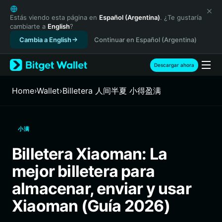
English
日本語
Estás viendo esta página en
Español (Argentina)
. ¿Te gustaría
cambiarte a
English
?
Tiếng Việt
Cambia a English
Continuar en Español (Argentina)
Русский
Español (Latinoamérica)
Türkçe
Descargar ahora
Italiano
Français
Home
›
Wallet
›
Billetera 人间半夏 小得盈满
Deutsch
简体中文
繁體中文
小满
Português (Portugal)
Bahasa Indonesia
Billetera Xiaoman: La
ภาษาไทย
mejor billetera para
हिन्दी
বাংলা
almacenar, enviar y usar
Español
Xiaoman (Guía 2026)
Português (Brasil)
Español (Argentina)