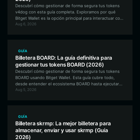
Descubrí cómo gestionar de forma segura tus tokens
v4dog con esta guía completa. Exploramos por qué
Bitget Wallet es la opción principal para interactuar con
Aug 6, 2026
v4dog en la red EVM, cubriendo todo, desde la
configuración hasta estrategias DeFi avanzadas.
GUÍA
Billetera BOARD: La guía definitiva para
gestionar tus tokens BOARD (2026)
Descubrí cómo gestionar de forma segura tus tokens
BOARD usando Bitget Wallet. Esta guía cubre todo,
desde entender el ecosistema BOARD hasta ejecutar
Aug 5, 2026
acciones DeFi on-chain con facilidad.
GUÍA
Billetera skrmp: La mejor billetera para
almacenar, enviar y usar skrmp (Guía
2026)