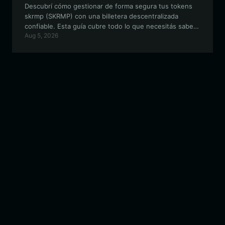
Descubrí cómo gestionar de forma segura tus tokens
skrmp (SKRMP) con una billetera descentralizada
confiable. Esta guía cubre todo lo que necesitás saber
Aug 5, 2026
sobre la configuración, el almacenamiento y la
utilización de SKRMP dentro del ecosistema EVM.