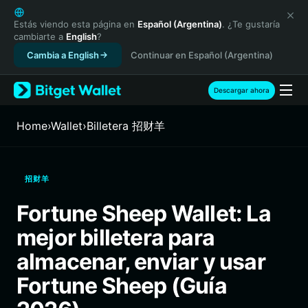
English
日本語
Estás viendo esta página en
Español (Argentina)
. ¿Te gustaría
cambiarte a
English
?
Tiếng Việt
Cambia a English
Continuar en Español (Argentina)
Русский
Español (Latinoamérica)
Türkçe
Descargar ahora
Italiano
Français
Home
›
Wallet
›
Billetera 招财羊
Deutsch
简体中文
繁體中文
招财羊
Português (Portugal)
Bahasa Indonesia
Fortune Sheep Wallet: La
ภาษาไทย
mejor billetera para
हिन्दी
বাংলা
almacenar, enviar y usar
Español
Fortune Sheep (Guía
Português (Brasil)
Español (Argentina)