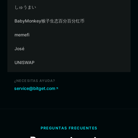
しゅうまい
BabyMonkey猴子生态百分百分红币
memefi
José
UNISWAP
¿NECESITAS AYUDA?
service@bitget.com
PREGUNTAS FRECUENTES