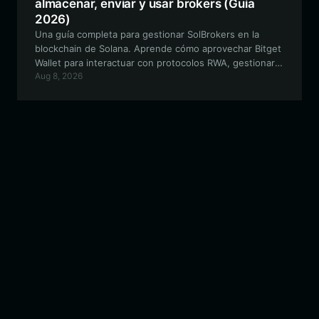
almacenar, enviar y usar brokers (Guía
2026)
Una guía completa para gestionar SolBrokers en la
blockchain de Solana. Aprende cómo aprovechar Bitget
Wallet para interactuar con protocolos RWA, gestionar
Aug 8, 2026
la exposición a acciones tokenizadas y asegurar tus
activos on-chain.