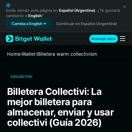
English
日本語
Estás viendo esta página en
Español (Argentina)
. ¿Te gustaría
cambiarte a
English
?
Tiếng Việt
Cambia a English
Continuar en Español (Argentina)
Русский
Español (Latinoamérica)
Türkçe
Descargar ahora
Italiano
Français
Home
›
Wallet
›
Billetera warm collectivism
Deutsch
简体中文
繁體中文
COLLECTIVI
Português (Portugal)
Bahasa Indonesia
Billetera Collectivi: La
ภาษาไทย
mejor billetera para
हिन्दी
বাংলা
almacenar, enviar y usar
Español
collectivi (Guía 2026)
Português (Brasil)
Español (Argentina)