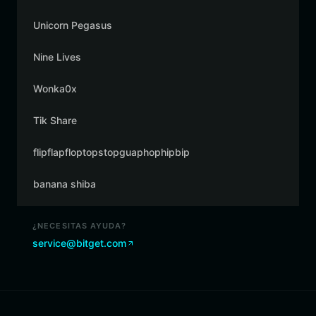
Unicorn Pegasus
Nine Lives
Wonka0x
Tik Share
flipflapfloptopstopguaphophipbip
banana shiba
¿NECESITAS AYUDA?
service@bitget.com