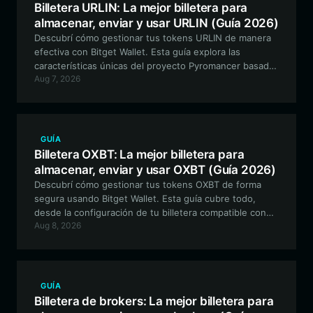
Billetera URLIN: La mejor billetera para
almacenar, enviar y usar URLIN (Guía 2026)
Descubrí cómo gestionar tus tokens URLIN de manera
efectiva con Bitget Wallet. Esta guía explora las
características únicas del proyecto Pyromancer basado
Aug 7, 2026
en Solana y por qué Bitget Wallet es la opción ideal para
operar de forma segura y participar en la comunidad.
GUÍA
Billetera OXBT: La mejor billetera para
almacenar, enviar y usar OXBT (Guía 2026)
Descubrí cómo gestionar tus tokens OXBT de forma
segura usando Bitget Wallet. Esta guía cubre todo,
desde la configuración de tu billetera compatible con
Aug 8, 2026
EVM hasta la participación en actividades DeFi
impulsadas por la comunidad con OXBT.
GUÍA
Billetera de brokers: La mejor billetera para