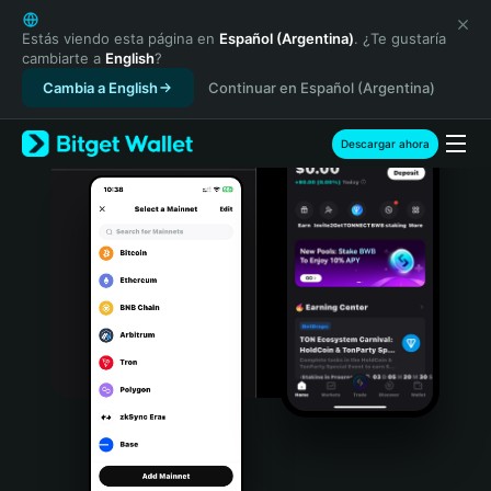
English
日本語
Estás viendo esta página en
Español (Argentina)
. ¿Te gustaría
cambiarte a
English
?
Tiếng Việt
Cambia a English
Continuar en Español (Argentina)
Русский
Español (Latinoamérica)
Türkçe
Descargar ahora
Italiano
Français
Deutsch
简体中文
繁體中文
Português (Portugal)
Bahasa Indonesia
ภาษาไทย
हिन्दी
বাংলা
Español
Português (Brasil)
Español (Argentina)