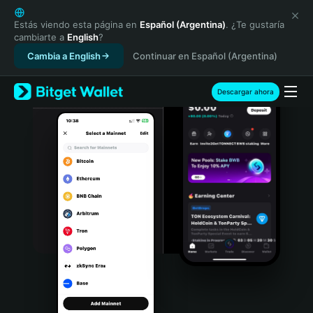
English
日本語
Estás viendo esta página en
Español (Argentina)
. ¿Te gustaría
cambiarte a
English
?
Tiếng Việt
Cambia a English
Continuar en Español (Argentina)
Русский
Español (Latinoamérica)
Türkçe
Descargar ahora
Italiano
Français
Deutsch
简体中文
繁體中文
Português (Portugal)
Bahasa Indonesia
ภาษาไทย
हिन्दी
বাংলা
Español
Português (Brasil)
Español (Argentina)