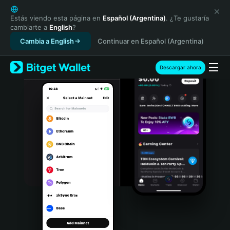
English
日本語
Estás viendo esta página en
Español (Argentina)
. ¿Te gustaría
cambiarte a
English
?
Tiếng Việt
Cambia a English
Continuar en Español (Argentina)
Русский
Español (Latinoamérica)
Türkçe
Descargar ahora
Italiano
Français
Deutsch
简体中文
繁體中文
Português (Portugal)
Bahasa Indonesia
ภาษาไทย
हिन्दी
বাংলা
Español
Português (Brasil)
Español (Argentina)