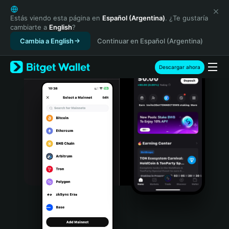
English
日本語
Estás viendo esta página en
Español (Argentina)
. ¿Te gustaría
cambiarte a
English
?
Tiếng Việt
Cambia a English
Continuar en Español (Argentina)
Русский
Español (Latinoamérica)
Türkçe
Descargar ahora
Italiano
Français
Deutsch
简体中文
繁體中文
Português (Portugal)
Bahasa Indonesia
ภาษาไทย
हिन्दी
বাংলা
Español
Português (Brasil)
Español (Argentina)