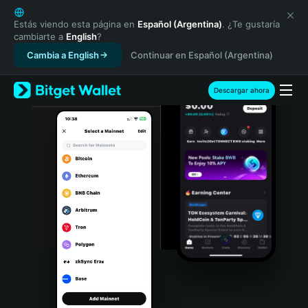
English
日本語
Estás viendo esta página en
Español (Argentina)
. ¿Te gustaría
cambiarte a
English
?
Tiếng Việt
Cambia a English
Continuar en Español (Argentina)
Русский
Español (Latinoamérica)
Türkçe
Descargar ahora
Italiano
Français
Deutsch
简体中文
繁體中文
Português (Portugal)
Bahasa Indonesia
ภาษาไทย
हिन्दी
বাংলা
Español
Português (Brasil)
Español (Argentina)