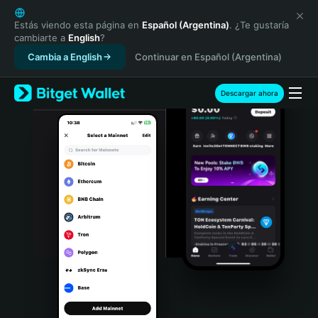
English
日本語
Estás viendo esta página en
Español (Argentina)
. ¿Te gustaría
cambiarte a
English
?
Tiếng Việt
Cambia a English
Continuar en Español (Argentina)
Русский
Español (Latinoamérica)
Türkçe
Descargar ahora
Italiano
Français
Deutsch
简体中文
繁體中文
Português (Portugal)
Bahasa Indonesia
ภาษาไทย
हिन्दी
বাংলা
Español
Português (Brasil)
Español (Argentina)