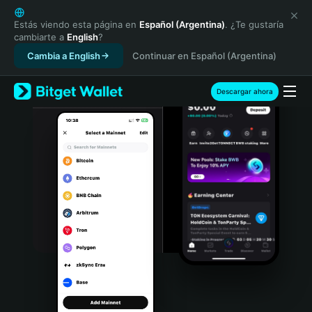
English
日本語
Estás viendo esta página en
Español (Argentina)
. ¿Te gustaría
cambiarte a
English
?
Tiếng Việt
Cambia a English
Continuar en Español (Argentina)
Русский
Español (Latinoamérica)
Türkçe
Descargar ahora
Italiano
Français
Deutsch
简体中文
繁體中文
Português (Portugal)
Bahasa Indonesia
ภาษาไทย
हिन्दी
বাংলা
Español
Português (Brasil)
Español (Argentina)