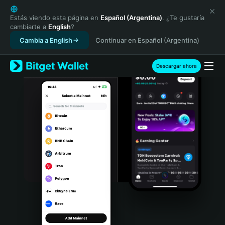
English
日本語
Estás viendo esta página en
Español (Argentina)
. ¿Te gustaría
cambiarte a
English
?
Tiếng Việt
Cambia a English
Continuar en Español (Argentina)
Русский
Español (Latinoamérica)
Türkçe
Descargar ahora
Italiano
Français
Deutsch
简体中文
繁體中文
Português (Portugal)
Bahasa Indonesia
ภาษาไทย
हिन्दी
বাংলা
Español
Português (Brasil)
Español (Argentina)