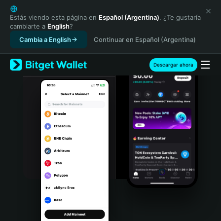
English
日本語
Estás viendo esta página en
Español (Argentina)
. ¿Te gustaría
cambiarte a
English
?
Tiếng Việt
Cambia a English
Continuar en Español (Argentina)
Русский
Español (Latinoamérica)
Türkçe
Descargar ahora
Italiano
Français
Deutsch
简体中文
繁體中文
Português (Portugal)
Bahasa Indonesia
ภาษาไทย
हिन्दी
বাংলা
Español
Português (Brasil)
Español (Argentina)