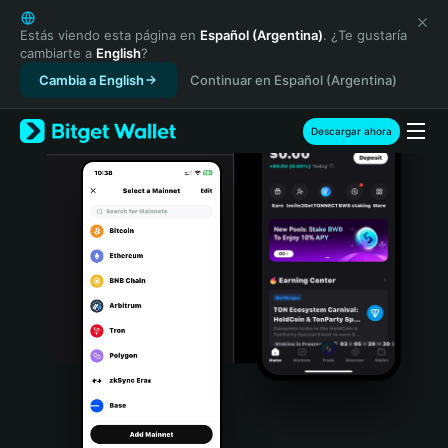
English
日本語
Estás viendo esta página en
Español (Argentina)
. ¿Te gustaría
cambiarte a
English
?
Tiếng Việt
Cambia a English
Continuar en Español (Argentina)
Русский
Español (Latinoamérica)
Türkçe
Descargar ahora
Italiano
Français
Deutsch
简体中文
繁體中文
Português (Portugal)
Bahasa Indonesia
ภาษาไทย
हिन्दी
বাংলা
Español
Português (Brasil)
Español (Argentina)