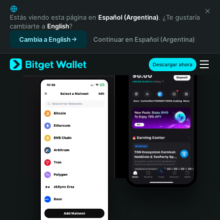
English
日本語
Estás viendo esta página en
Español (Argentina)
. ¿Te gustaría
cambiarte a
English
?
Tiếng Việt
Cambia a English
Continuar en Español (Argentina)
Русский
Español (Latinoamérica)
Türkçe
Descargar ahora
Italiano
Français
Deutsch
简体中文
繁體中文
Português (Portugal)
Bahasa Indonesia
ภาษาไทย
हिन्दी
বাংলা
Español
Português (Brasil)
Español (Argentina)