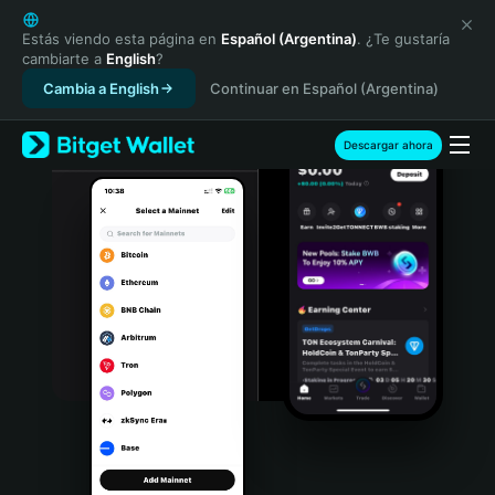
English
日本語
Estás viendo esta página en
Español (Argentina)
. ¿Te gustaría
cambiarte a
English
?
Tiếng Việt
Cambia a English
Continuar en Español (Argentina)
Русский
Español (Latinoamérica)
Türkçe
Descargar ahora
Italiano
Français
Deutsch
简体中文
繁體中文
Português (Portugal)
Bahasa Indonesia
ภาษาไทย
हिन्दी
বাংলা
Español
Português (Brasil)
Español (Argentina)