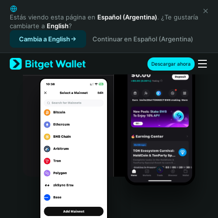
English
日本語
Estás viendo esta página en
Español (Argentina)
. ¿Te gustaría
cambiarte a
English
?
Tiếng Việt
Cambia a English
Continuar en Español (Argentina)
Русский
Español (Latinoamérica)
Türkçe
Descargar ahora
Italiano
Français
Deutsch
简体中文
繁體中文
Português (Portugal)
Bahasa Indonesia
ภาษาไทย
हिन्दी
বাংলা
Español
Português (Brasil)
Español (Argentina)