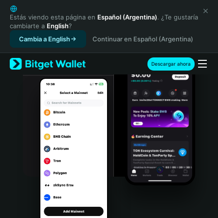
English
日本語
Estás viendo esta página en
Español (Argentina)
. ¿Te gustaría
cambiarte a
English
?
Tiếng Việt
Cambia a English
Continuar en Español (Argentina)
Русский
Español (Latinoamérica)
Türkçe
Descargar ahora
Italiano
Français
Deutsch
简体中文
繁體中文
Português (Portugal)
Bahasa Indonesia
ภาษาไทย
हिन्दी
বাংলা
Español
Português (Brasil)
Español (Argentina)