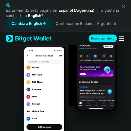
English
日本語
Estás viendo esta página en
Español (Argentina)
. ¿Te gustaría
cambiarte a
English
?
Tiếng Việt
Cambia a English
Continuar en Español (Argentina)
Русский
Español (Latinoamérica)
Türkçe
Descargar ahora
Italiano
Français
Deutsch
简体中文
繁體中文
Português (Portugal)
Bahasa Indonesia
ภาษาไทย
हिन्दी
বাংলা
Español
Português (Brasil)
Español (Argentina)