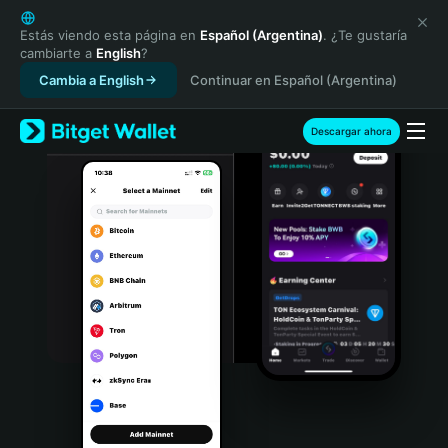
English
日本語
Estás viendo esta página en
Español (Argentina)
. ¿Te gustaría
cambiarte a
English
?
Tiếng Việt
Cambia a English
Continuar en Español (Argentina)
Русский
Español (Latinoamérica)
Türkçe
Descargar ahora
Italiano
Français
Deutsch
简体中文
繁體中文
Português (Portugal)
Bahasa Indonesia
ภาษาไทย
हिन्दी
বাংলা
Español
Português (Brasil)
Español (Argentina)