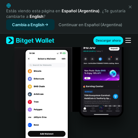
English
日本語
Estás viendo esta página en
Español (Argentina)
. ¿Te gustaría
cambiarte a
English
?
Tiếng Việt
Cambia a English
Continuar en Español (Argentina)
Русский
Español (Latinoamérica)
Türkçe
Descargar ahora
Italiano
Français
Deutsch
简体中文
繁體中文
Português (Portugal)
Bahasa Indonesia
ภาษาไทย
हिन्दी
বাংলা
Español
Português (Brasil)
Español (Argentina)