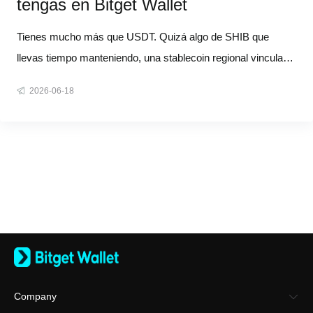
tengas en Bitget Wallet
Tienes mucho más que USDT. Quizá algo de SHIB que
llevas tiempo manteniendo, una stablecoin regional vinculada
a tu propia moneda o un token de ecosistema de una cadena
2026-06-18
que usas de verdad. Pero cuando llega el momento de pagar
algo en el mundo real, la mayoría de los monederos te dan la
misma respue
Company