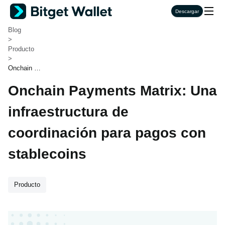
Bitget Wallet
Descargar
>
Blog
>
Producto
>
Onchain Pa
yments Mat
Onchain Payments Matrix: Una
rix: Una infr
aestructura
de coordina
infraestructura de
ción para pa
gos con sta
coordinación para pagos con
blecoins
stablecoins
Producto