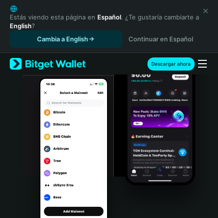
English
日本語
Estás viendo esta página en
Español
. ¿Te gustaría cambiarte a
English
?
Tiếng Việt
Cambia a English
Continuar en Español
Русский
Español (Latinoamérica)
Türkçe
Descargar ahora
Italiano
Français
Deutsch
简体中文
繁體中文
Português (Portugal)
Bahasa Indonesia
ภาษาไทย
हिन्दी
বাংলা
Español
Português (Brasil)
Español (Argentina)