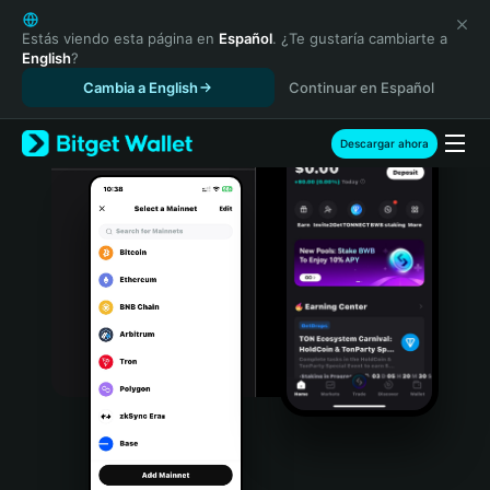
English
日本語
Estás viendo esta página en
Español
. ¿Te gustaría cambiarte a
English
?
Tiếng Việt
Cambia a English
Continuar en Español
Русский
Español (Latinoamérica)
Türkçe
Descargar ahora
Italiano
Français
Deutsch
简体中文
繁體中文
Português (Portugal)
Bahasa Indonesia
ภาษาไทย
हिन्दी
বাংলা
Español
Português (Brasil)
Español (Argentina)