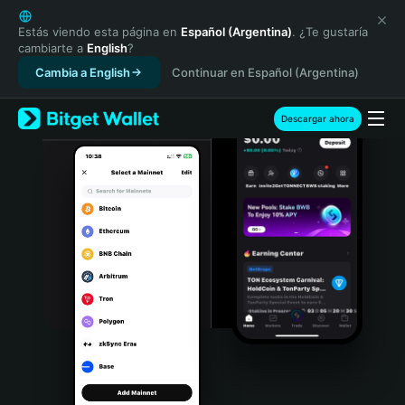
English
日本語
Estás viendo esta página en
Español (Argentina)
. ¿Te gustaría
cambiarte a
English
?
Tiếng Việt
Cambia a English
Continuar en Español (Argentina)
Русский
Español (Latinoamérica)
Türkçe
Descargar ahora
Italiano
Français
Deutsch
简体中文
繁體中文
Português (Portugal)
Bahasa Indonesia
ภาษาไทย
हिन्दी
বাংলা
Español
Português (Brasil)
Español (Argentina)