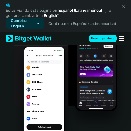
English
日本語
Estás viendo esta página en
Español (Latinoamérica)
. ¿Te
gustaría cambiarte a
English
?
Tiếng Việt
Cambia a
Continuar en Español (Latinoamérica)
Русский
English
Español (Latinoamérica)
Türkçe
Descargar ahora
Italiano
Français
Deutsch
简体中文
繁體中文
Português (Portugal)
Bahasa Indonesia
ภาษาไทย
हिन्दी
বাংলা
Español
Português (Brasil)
Español (Argentina)